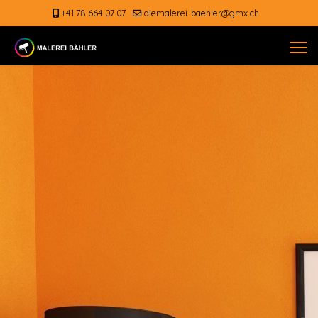
+41 78 664 07 07
diemalerei-baehler@gmx.ch